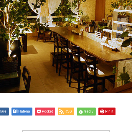
hare
Hatena
Pocket
RSS
feedly
Pin it