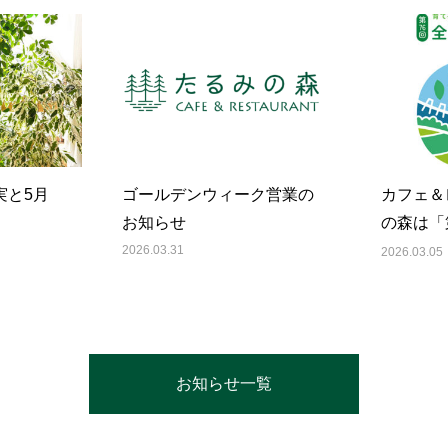
実と5月
ゴールデンウィーク営業の
カフェ＆
お知らせ
の森は「
祭」に協
2026.03.31
2026.03.05
お知らせ一覧