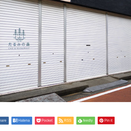
hare
Hatena
Pocket
RSS
feedly
Pin it