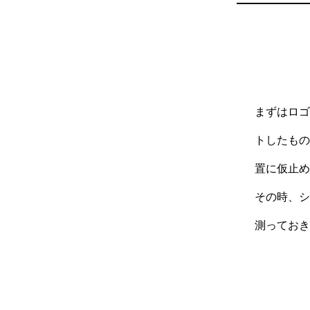
まずはロ
トしたも
置に仮止
その時、
測ってお